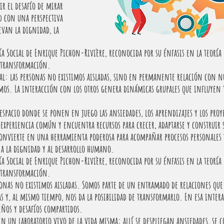
ir el desafío de mirar
ad con una perspectiva
evan la dignidad, la
ía Social de Enrique Pichon-Rivière, reconocida por su énfasis en la teoría
y transformación.
al: las personas no existimos aisladas, sino en permanente relación con 
amos. La interacción con los otros genera dinámicas grupales que influyen
 espacio donde se ponen en juego las ansiedades, los aprendizajes y los proy
 experiencia común y encuentra recursos para crecer, adaptarse y construir 
e convierte en una herramienta poderosa para acompañar procesos personales 
a la dignidad y al desarrollo humano.
ía Social de Enrique Pichon-Rivière, reconocida por su énfasis en la teoría
y transformación.
rsonas no existimos aisladas. Somos parte de un entramado de relaciones q
s y, al mismo tiempo, nos da la posibilidad de transformarlo. En esa intera
eños y desafíos compartidos.
en un laboratorio vivo de la vida misma: allí se despliegan ansiedades, se