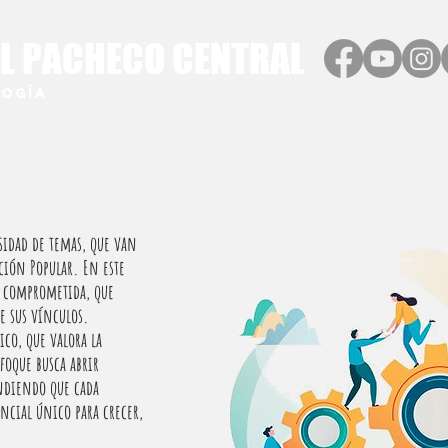
L PACHECO CENTRAL
logía
rsidad de temas, que van
ción Popular. En este
y comprometida, que
e sus vínculos.
o, que valora la
nfoque busca abrir
ndiendo que cada
cial único para crecer,